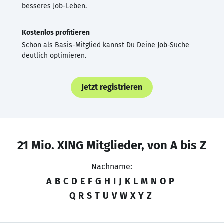
besseres Job-Leben.
Kostenlos profitieren
Schon als Basis-Mitglied kannst Du Deine Job-Suche
deutlich optimieren.
Jetzt registrieren
21 Mio. XING Mitglieder, von A bis Z
Nachname:
A
B
C
D
E
F
G
H
I
J
K
L
M
N
O
P
Q
R
S
T
U
V
W
X
Y
Z