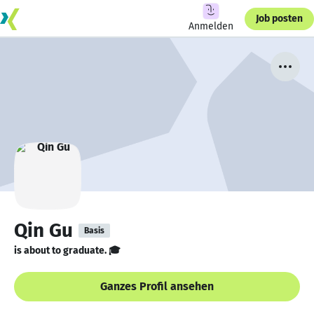
Job posten
Anmelden
Qin Gu
Basis
is about to graduate. 🎓
Ganzes Profil ansehen