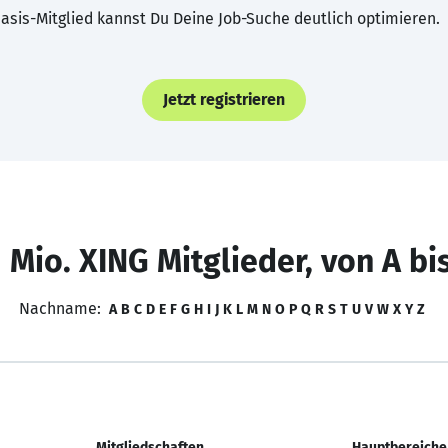
asis-Mitglied kannst Du Deine Job-Suche deutlich optimieren.
Jetzt registrieren
 Mio. XING Mitglieder, von A bi
Nachname:
A
B
C
D
E
F
G
H
I
J
K
L
M
N
O
P
Q
R
S
T
U
V
W
X
Y
Z
Mitgliedschaften
Hauptbereiche