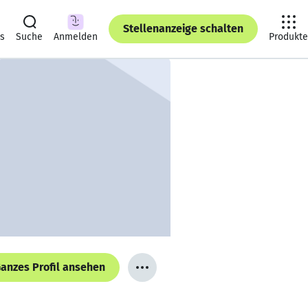
Stellenanzeige schalten
ts
Suche
Anmelden
Produkte
anzes Profil ansehen