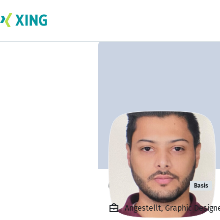
Quite Things
Basis
Angestellt, Graphic Desig