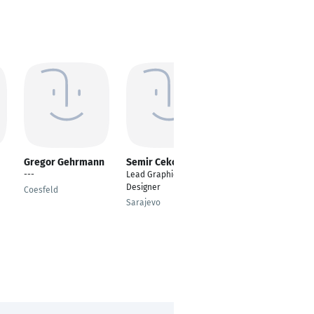
Gregor Gehrmann
Semir Cekovic
Lina Wrobel
---
Lead Graphic
Graphic Designerin
Designer
Coesfeld
Hamburg
Sarajevo