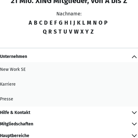
21 Mio. XING Mitglieder, von A bis Z
Nachname:
A
B
C
D
E
F
G
H
I
J
K
L
M
N
O
P
Q
R
S
T
U
V
W
X
Y
Z
Unternehmen
New Work SE
Karriere
Presse
Hilfe & Kontakt
Mitgliedschaften
Hauptbereiche