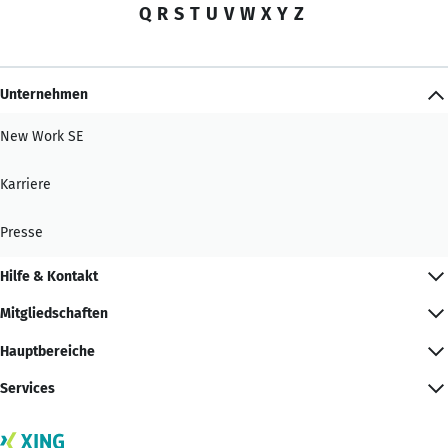
Q
R
S
T
U
V
W
X
Y
Z
Unternehmen
New Work SE
Karriere
Presse
Hilfe & Kontakt
Mitgliedschaften
Hauptbereiche
Services