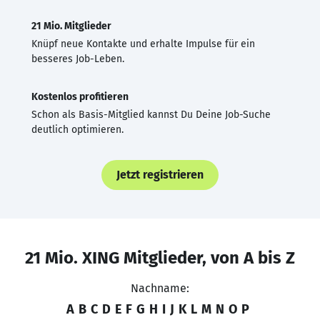
21 Mio. Mitglieder
Knüpf neue Kontakte und erhalte Impulse für ein
besseres Job-Leben.
Kostenlos profitieren
Schon als Basis-Mitglied kannst Du Deine Job-Suche
deutlich optimieren.
Jetzt registrieren
21 Mio. XING Mitglieder, von A bis Z
Nachname:
A
B
C
D
E
F
G
H
I
J
K
L
M
N
O
P