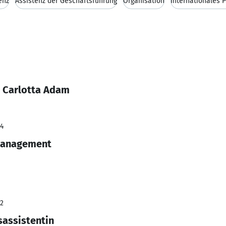
enz
Assistenz der Geschäftsführung
Organisation
Internationales
 Carlotta Adam
24
 Management
22
assistentin