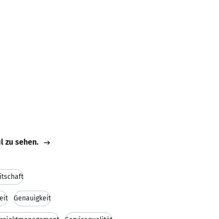
il zu sehen.
itschaft
eit
Genauigkeit