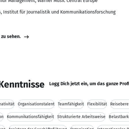
Senior Management, Warner Music Central Europe
s, Institut für Journalistik und Kommunikationsforschung
e zu sehen.
Kenntnisse
Logg Dich jetzt ein, um das ganze Prof
eativität
Organisationstalent
Teamfähigkeit
Flexibilität
Reisebere
on
Kommunikationsfähigkeit
Strukturierte Arbeitsweise
Belastbark