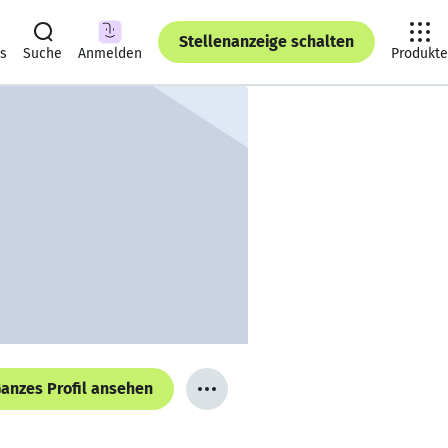
Stellenanzeige schalten
ts
Suche
Anmelden
Produkte
anzes Profil ansehen