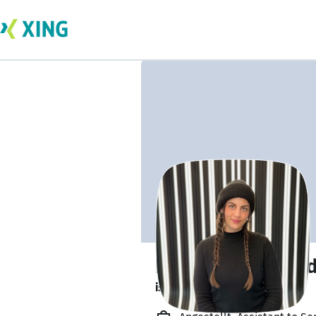
Rabea Carlotta A
ist offen für Projekte. 🔎