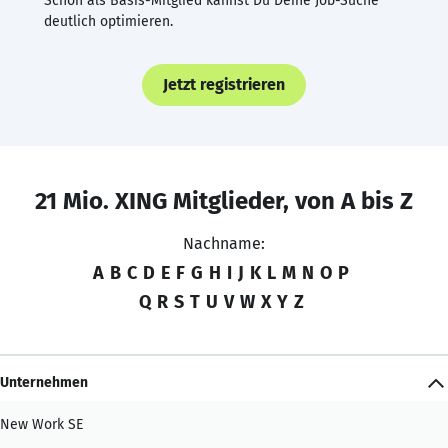
Schon als Basis-Mitglied kannst Du Deine Job-Suche
deutlich optimieren.
Jetzt registrieren
21 Mio. XING Mitglieder, von A bis Z
Nachname:
A
B
C
D
E
F
G
H
I
J
K
L
M
N
O
P
Q
R
S
T
U
V
W
X
Y
Z
Unternehmen
New Work SE