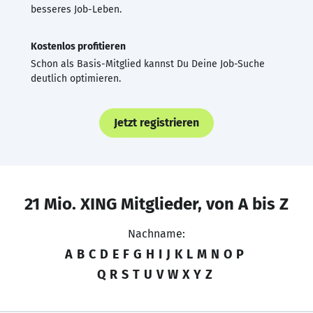
besseres Job-Leben.
Kostenlos profitieren
Schon als Basis-Mitglied kannst Du Deine Job-Suche
deutlich optimieren.
Jetzt registrieren
21 Mio. XING Mitglieder, von A bis Z
Nachname:
A
B
C
D
E
F
G
H
I
J
K
L
M
N
O
P
Q
R
S
T
U
V
W
X
Y
Z