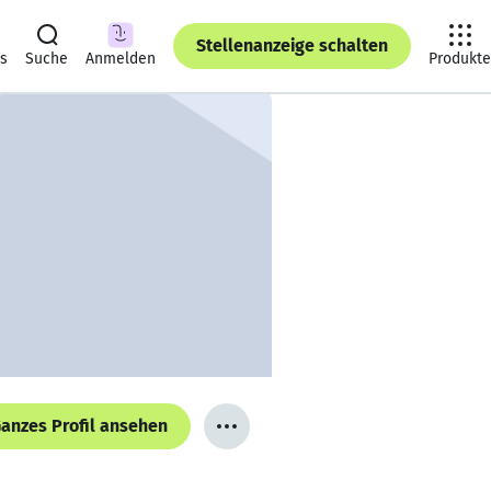
Stellenanzeige schalten
ts
Suche
Anmelden
Produkte
anzes Profil ansehen