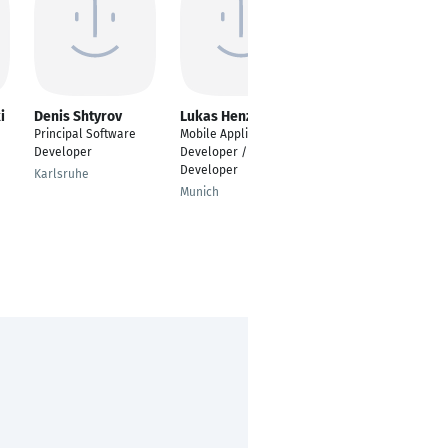
i
Denis Shtyrov
Lukas Henze
Berker Sen
Principal Software
Mobile Application
Senior Software
Developer
Developer / Software
Developer - Flutter
Developer
Karlsruhe
Bremen
Munich