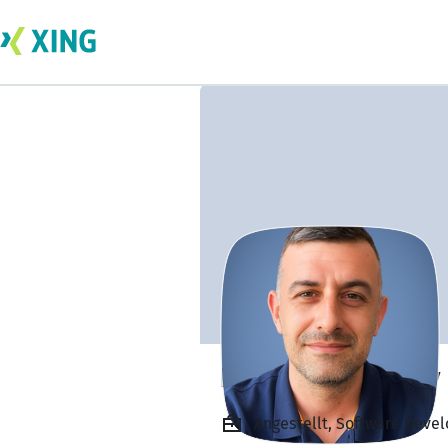
Radostin Milenov
Angestellt, Software Deve