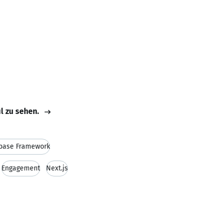
il zu sehen.
base Framework
Engagement
Next.js