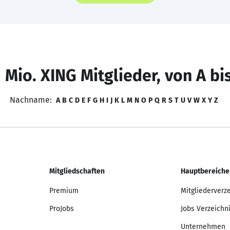
 Mio. XING Mitglieder, von A bi
Nachname:
A
B
C
D
E
F
G
H
I
J
K
L
M
N
O
P
Q
R
S
T
U
V
W
X
Y
Z
Mitgliedschaften
Hauptbereiche
Premium
Mitgliederverz
ProJobs
Jobs Verzeichn
Unternehmen