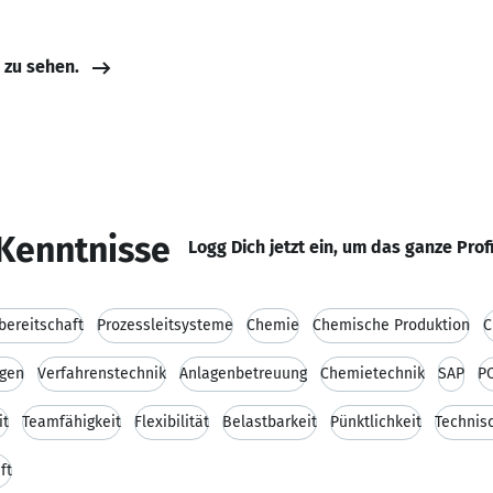
e zu sehen.
Kenntnisse
Logg Dich jetzt ein, um das ganze Prof
bereitschaft
Prozessleitsysteme
Chemie
Chemische Produktion
C
agen
Verfahrenstechnik
Anlagenbetreuung
Chemietechnik
SAP
PC
it
Teamfähigkeit
Flexibilität
Belastbarkeit
Pünktlichkeit
Technis
ft