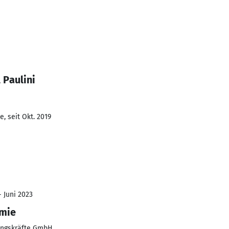
 Paulini
, seit Okt. 2019
- Juni 2023
emie
rungskräfte GmbH