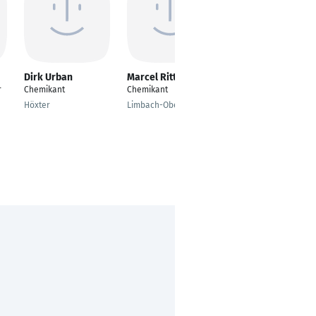
Dirk Urban
Marcel Rittmeyer
Björn Specht
r
Chemikant
Chemikant
Facharbeiter
(Chemikant)
Höxter
Limbach-Oberfrohna
Ludwigshafen