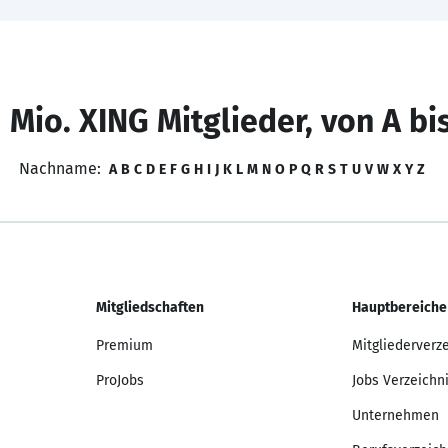
 Mio. XING Mitglieder, von A bi
Nachname:
A
B
C
D
E
F
G
H
I
J
K
L
M
N
O
P
Q
R
S
T
U
V
W
X
Y
Z
Mitgliedschaften
Hauptbereiche
Premium
Mitgliederverz
ProJobs
Jobs Verzeichn
Unternehmen