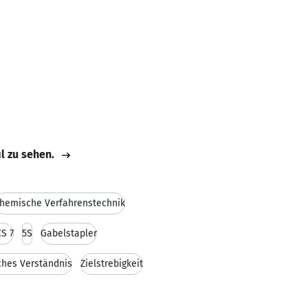
il zu sehen.
hemische Verfahrenstechnik
S 7
5S
Gabelstapler
ches Verständnis
Zielstrebigkeit