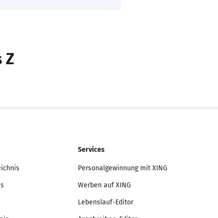
s Z
Services
eichnis
Personalgewinnung mit XING
is
Werben auf XING
Lebenslauf-Editor