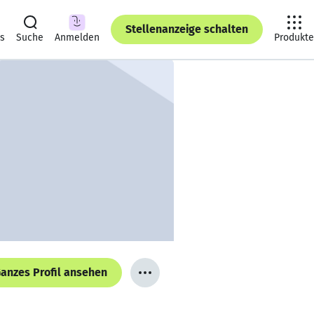
Stellenanzeige schalten
ts
Suche
Anmelden
Produkte
anzes Profil ansehen