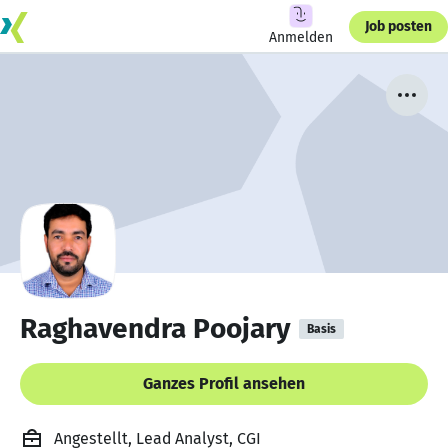
Job posten
Anmelden
Raghavendra Poojary
Basis
Ganzes Profil ansehen
Angestellt, Lead Analyst, CGI