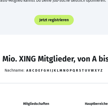
asis-Mitglied kannst Du Deine Job-Suche deutlich optimieren.
Jetzt registrieren
 Mio. XING Mitglieder, von A bi
Nachname:
A
B
C
D
E
F
G
H
I
J
K
L
M
N
O
P
Q
R
S
T
U
V
W
X
Y
Z
Mitgliedschaften
Hauptbereiche