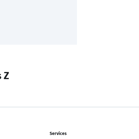
s Z
Services