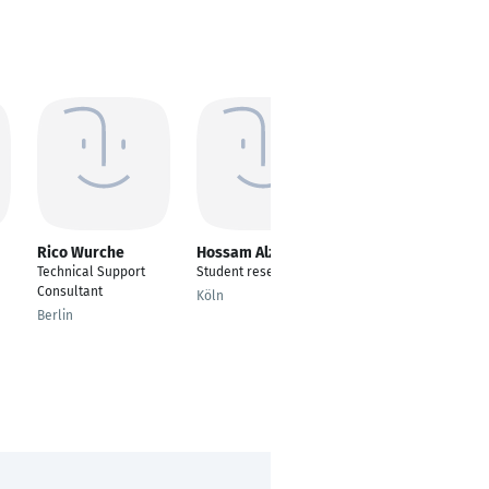
Rico Wurche
Hossam Alzamly
Marko Antolovic
Technical Support
Student researcher
Staff Engineer
Consultant
Köln
München
Berlin