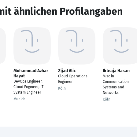
mit ähnlichen Profilangaben
Mohammad Azhar
Zijad Alic
Ikteaja Hasan
Hayat
Cloud Operations
M.sc in
DevOps Engineer,
Engineer
Communication
Cloud Engineer, IT
Systems and
Köln
System Engineer
Networks
Munich
Köln