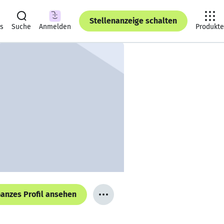
Stellenanzeige schalten
ts
Suche
Anmelden
Produkte
anzes Profil ansehen