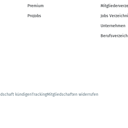
Premium
Mitgliederverz
ProJobs
Jobs Verzeichn
Unternehmen
Berufsverzeich
edschaft kündigen
Tracking
Mitgliedschaften widerrufen