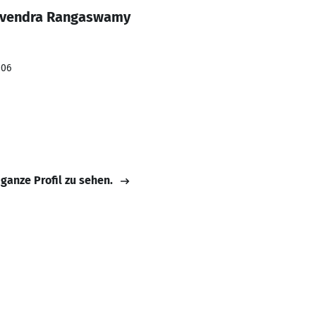
avendra Rangaswamy
006
 ganze Profil zu sehen.