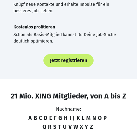
Knüpf neue Kontakte und erhalte Impulse für ein
besseres Job-Leben.
Kostenlos profitieren
Schon als Basis-Mitglied kannst Du Deine Job-Suche
deutlich optimieren.
Jetzt registrieren
21 Mio. XING Mitglieder, von A bis Z
Nachname:
A
B
C
D
E
F
G
H
I
J
K
L
M
N
O
P
Q
R
S
T
U
V
W
X
Y
Z