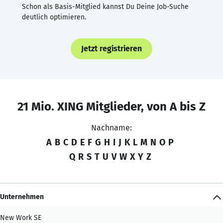
Schon als Basis-Mitglied kannst Du Deine Job-Suche
deutlich optimieren.
Jetzt registrieren
21 Mio. XING Mitglieder, von A bis Z
Nachname:
A
B
C
D
E
F
G
H
I
J
K
L
M
N
O
P
Q
R
S
T
U
V
W
X
Y
Z
Unternehmen
New Work SE