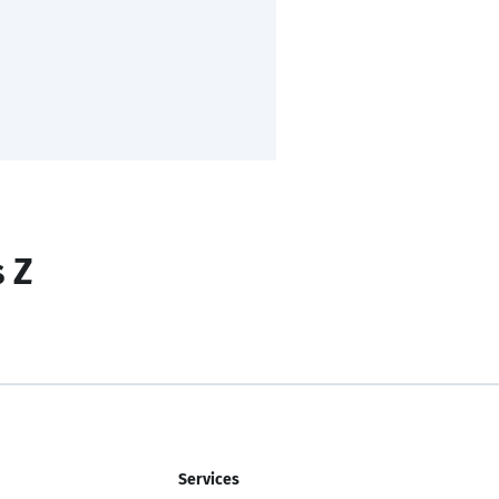
s Z
Services