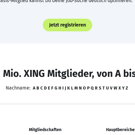
asis-Mitglied kannst Du Deine Job-Suche deutlich optimieren.
Jetzt registrieren
 Mio. XING Mitglieder, von A bi
Nachname:
A
B
C
D
E
F
G
H
I
J
K
L
M
N
O
P
Q
R
S
T
U
V
W
X
Y
Z
Mitgliedschaften
Hauptbereiche