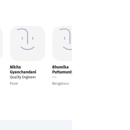
Nikita
Bhumika
Manav Jain
Gyanchandani
Puttamuniyappa
---
Quality Engineer
---
Ghaziabad
Pune
Bengaluru