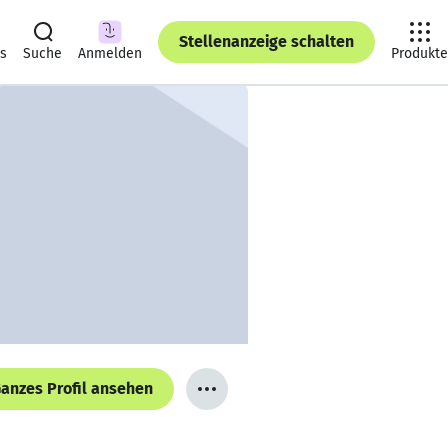
Stellenanzeige schalten
ts
Suche
Anmelden
Produkte
anzes Profil ansehen