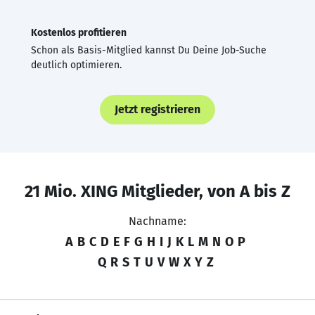
Kostenlos profitieren
Schon als Basis-Mitglied kannst Du Deine Job-Suche
deutlich optimieren.
Jetzt registrieren
21 Mio. XING Mitglieder, von A bis Z
Nachname:
A
B
C
D
E
F
G
H
I
J
K
L
M
N
O
P
Q
R
S
T
U
V
W
X
Y
Z