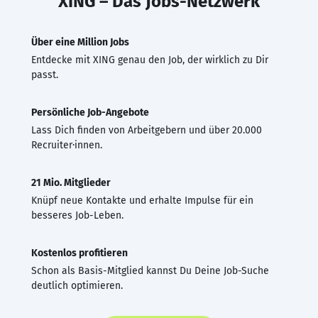
XING – Das Jobs-Netzwerk
Über eine Million Jobs
Entdecke mit XING genau den Job, der wirklich zu Dir
passt.
Persönliche Job-Angebote
Lass Dich finden von Arbeitgebern und über 20.000
Recruiter·innen.
21 Mio. Mitglieder
Knüpf neue Kontakte und erhalte Impulse für ein
besseres Job-Leben.
Kostenlos profitieren
Schon als Basis-Mitglied kannst Du Deine Job-Suche
deutlich optimieren.