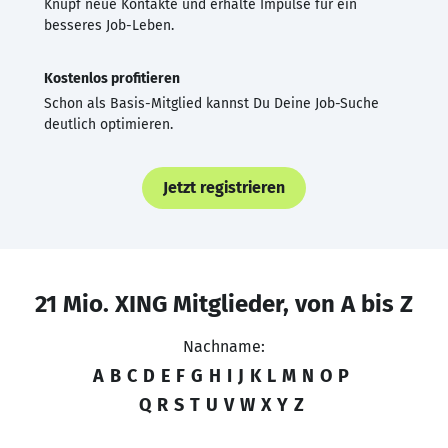
Knüpf neue Kontakte und erhalte Impulse für ein
besseres Job-Leben.
Kostenlos profitieren
Schon als Basis-Mitglied kannst Du Deine Job-Suche
deutlich optimieren.
Jetzt registrieren
21 Mio. XING Mitglieder, von A bis Z
Nachname:
A
B
C
D
E
F
G
H
I
J
K
L
M
N
O
P
Q
R
S
T
U
V
W
X
Y
Z