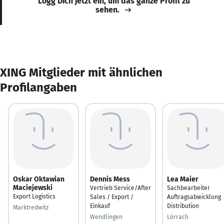
Logg Dich jetzt ein, um das ganze Profil zu
sehen.
XING Mitglieder mit ähnlichen
Profilangaben
Oskar Oktawian
Dennis Mess
Lea Maier
Maciejewski
Vertrieb Service/After
Sachbearbeiter
Export Logistics
Sales / Export /
Auftragsabwicklung
Einkauf
Distribution
Marktredwitz
Wendlingen
Lörrach