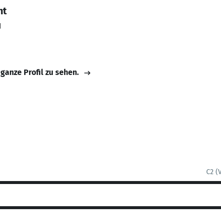
nt
d
 ganze Profil zu sehen.
C2 (