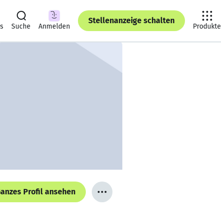
Stellenanzeige schalten
ts
Suche
Anmelden
Produkte
anzes Profil ansehen