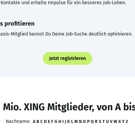
Kontakte und erhalte Impulse für ein besseres Job-Leben.
s profitieren
asis-Mitglied kannst Du Deine Job-Suche deutlich optimieren.
Jetzt registrieren
 Mio. XING Mitglieder, von A bi
Nachname:
A
B
C
D
E
F
G
H
I
J
K
L
M
N
O
P
Q
R
S
T
U
V
W
X
Y
Z