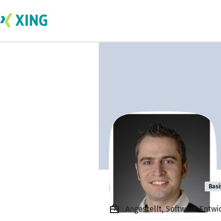
Rainer Bossert
Basi
Angestellt, Software Entwi