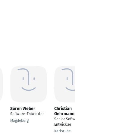
Sören Weber
Christian
Lukas Eberli
Gehrmann
Software-Entwickler
Fullstack Software-
Senior Software
Entwickler
Magdeburg
Entwickler
Luzern
Karlsruhe