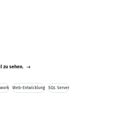
il zu sehen.
ework
Web-Entwicklung
SQL Server