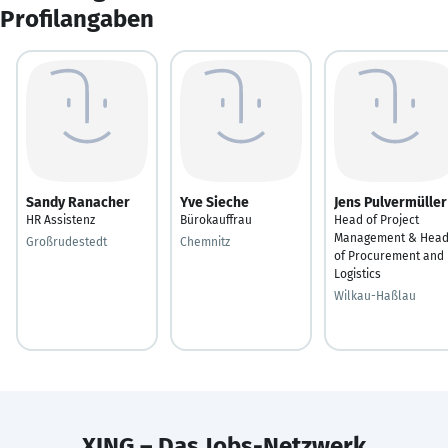
Profilangaben
Sandy Ranacher
Yve Sieche
Jens Pulvermüller
HR Assistenz
Bürokauffrau
Head of Project
Management & Hea
Großrudestedt
Chemnitz
of Procurement and
Logistics
Wilkau-Haßlau
XING – Das Jobs-Netzwerk