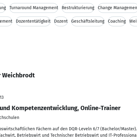
ung
Turnaround Management
Restrukturierung
Change Managemen
gement
Dozententätigkeit
Dozent
Geschäftsleitung
Coaching
Wei
r Weichbrodt
13
 und Kompetenzentwicklung, Online-Trainer
ochschulen
ebswirtschaftlichen Fächern auf den DQR-Leveln 6/7 (Bachelor/Master)
chwirt, Betriebswirt und Technischer Betriebswirt und IT-Professional