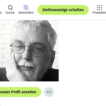
Stellenanzeige schalten
ts
Suche
Anmelden
Produkte
anzes Profil ansehen