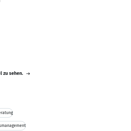
H
il zu sehen.
eratung
smanagement