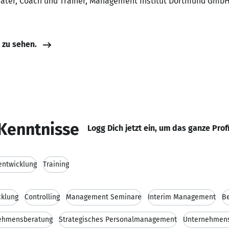
ater, Coach und Trainer, Management Institut Dortmund Gmb
e zu sehen.
Kenntnisse
Logg Dich jetzt ein, um das ganze Prof
entwicklung
Training
cklung
Controlling
Management Seminare
Interim Management
B
ehmensberatung
Strategisches Personalmanagement
Unternehmen