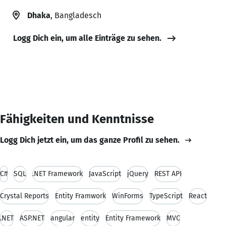
Dhaka
, Bangladesch
Logg Dich ein, um alle Einträge zu sehen.
Fähigkeiten und Kenntnisse
Logg Dich jetzt ein, um das ganze Profil zu sehen.
C#
SQL
.NET Framework
JavaScript
jQuery
REST API
Crystal Reports
Entity Framwork
WinForms
TypeScript
React
.NET
ASP.NET
angular
entity
Entity Framework
MVC