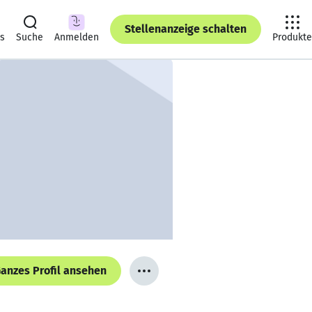
Stellenanzeige schalten
ts
Suche
Anmelden
Produkte
anzes Profil ansehen