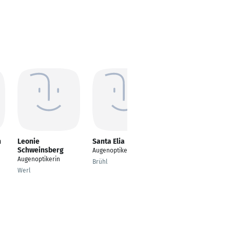
n
Leonie
Santa Elia
Sven Thiele
Schweinsberg
Augenoptikerin
Augenoptiker
Augenoptikerin
Brühl
Müllheim
Werl