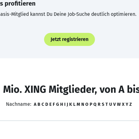
s profitieren
asis-Mitglied kannst Du Deine Job-Suche deutlich optimieren.
Jetzt registrieren
 Mio. XING Mitglieder, von A bi
Nachname:
A
B
C
D
E
F
G
H
I
J
K
L
M
N
O
P
Q
R
S
T
U
V
W
X
Y
Z