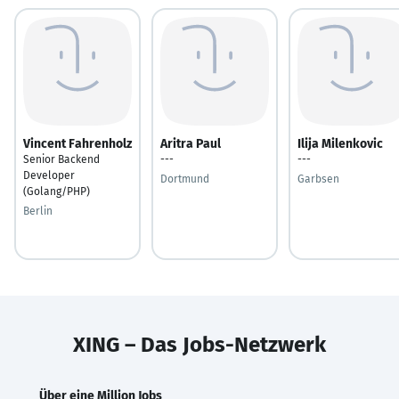
Vincent Fahrenholz
Aritra Paul
Ilija Milenkovic
Senior Backend
---
---
Developer
Dortmund
Garbsen
(Golang/PHP)
Berlin
XING – Das Jobs-Netzwerk
Über eine Million Jobs