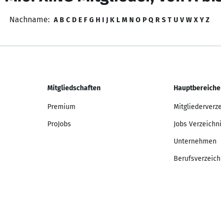
Nachname:
A
B
C
D
E
F
G
H
I
J
K
L
M
N
O
P
Q
R
S
T
U
V
W
X
Y
Z
Mitgliedschaften
Hauptbereiche
Premium
Mitgliederverz
ProJobs
Jobs Verzeichn
Unternehmen
Berufsverzeich