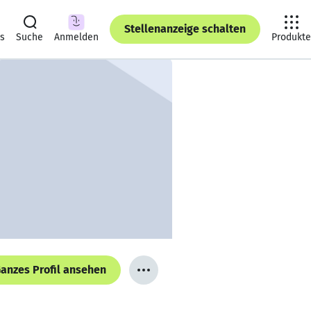
Stellenanzeige schalten
ts
Suche
Anmelden
Produkte
anzes Profil ansehen