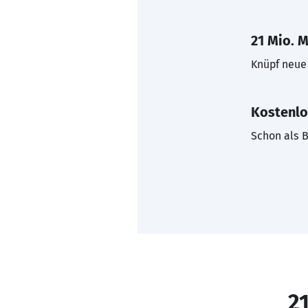
21 Mio. M
Knüpf neue 
Kostenlo
Schon als B
21