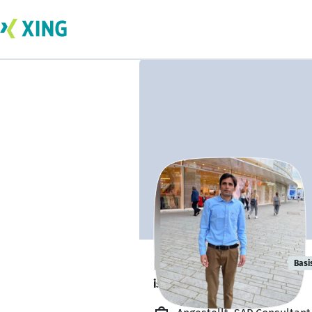
Rajendar Koka
Basi
is working from home. 🏡