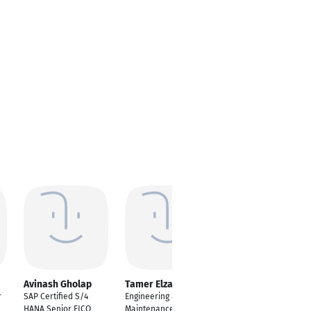
Avinash Gholap
Tamer Elzayyat
Ahmad Abdul Latif
Yahya
r
SAP Certified S/4
Engineering and
Senior Consultant
HANA Senior FICO
Maintenance Manager