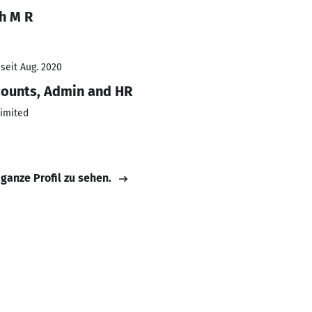
h M R
seit Aug. 2020
counts, Admin and HR
Limited
 ganze Profil zu sehen.