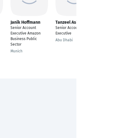
Janik Hoffmann
Tanzeel Asif
Indie Heath
Senior Account
Senior Account
Junior Account
Executive Amazon
Executive
Manager
Business Public
Abu Dhabi
Perth
Sector
Munich