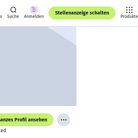
Stellenanzeige schalten
ts
Suche
Anmelden
Produkte
anzes Profil ansehen
ted