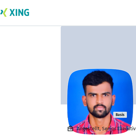
Rakesh M R
Basis
Angestellt, Senior Executi