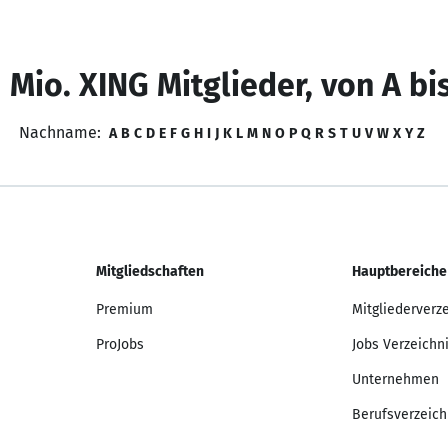
 Mio. XING Mitglieder, von A bi
Nachname:
A
B
C
D
E
F
G
H
I
J
K
L
M
N
O
P
Q
R
S
T
U
V
W
X
Y
Z
Mitgliedschaften
Hauptbereiche
Premium
Mitgliederverz
ProJobs
Jobs Verzeichn
Unternehmen
Berufsverzeich