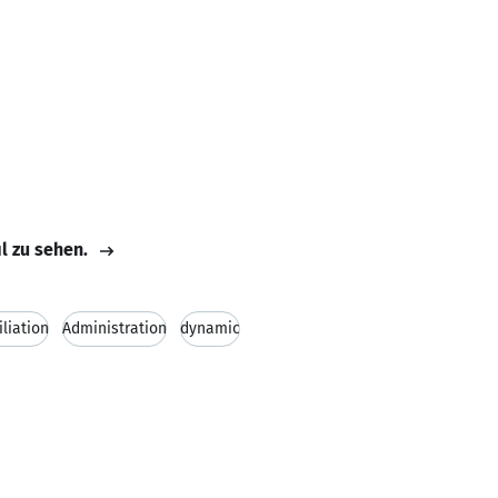
il zu sehen.
liation
Administration
dynamic