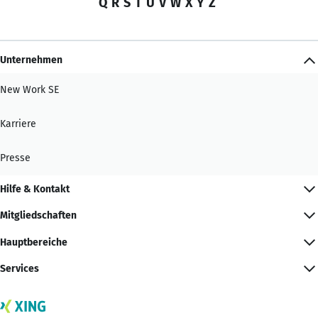
Q
R
S
T
U
V
W
X
Y
Z
Unternehmen
New Work SE
Karriere
Presse
Hilfe & Kontakt
Mitgliedschaften
Hauptbereiche
Services