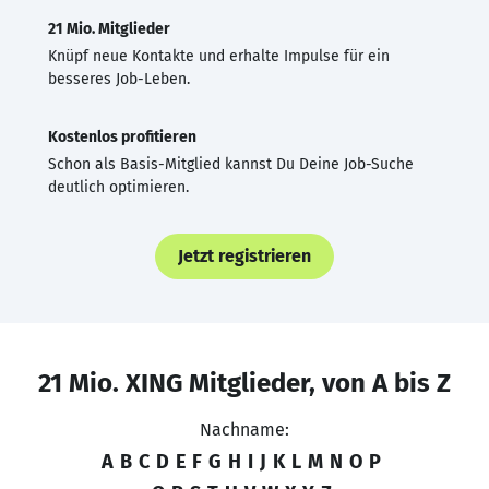
21 Mio. Mitglieder
Knüpf neue Kontakte und erhalte Impulse für ein
besseres Job-Leben.
Kostenlos profitieren
Schon als Basis-Mitglied kannst Du Deine Job-Suche
deutlich optimieren.
Jetzt registrieren
21 Mio. XING Mitglieder, von A bis Z
Nachname:
A
B
C
D
E
F
G
H
I
J
K
L
M
N
O
P