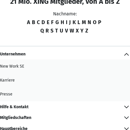
21 Mio. XING Mitglieder, von A bis Z
Nachname:
A
B
C
D
E
F
G
H
I
J
K
L
M
N
O
P
Q
R
S
T
U
V
W
X
Y
Z
Unternehmen
New Work SE
Karriere
Presse
Hilfe & Kontakt
Mitgliedschaften
Hauptbereiche