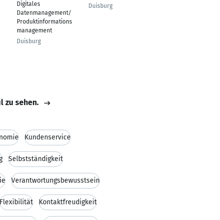
Digitales
administrator (Senior
Duisburg
Datenmanagement/
Professional
Produktinformations
Administrator)
management
Fellbach
Duisburg
il zu sehen.
onomie
Kundenservice
g
Selbstständigkeit
ie
Verantwortungsbewusstsein
Flexibilität
Kontaktfreudigkeit