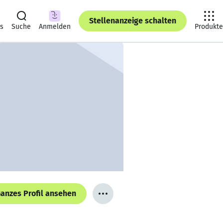
Stellenanzeige schalten
ts
Suche
Anmelden
Produkte
anzes Profil ansehen