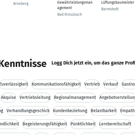
Gewährleistungsman
Lüftungsbaumeister
Arnsberg
agement
Barmstedt
Bad Kreuznach
Kenntnisse
Logg Dich jetzt ein, um das ganze Prof
Zuverlässigkeit
Kommunikationsfähigkeit
Vertrieb
Verkauf
Gastr
Akquise
Vertriebsleitung
Regionalmanagement
Angebotserstellun
ng
Verhandlungsgeschick
Kundenbeziehung
Belastbarkeit
Empath
ndlichkeit
Begeisterungsfähigkeit
Pünktlichkeit
Lernbereitschaft