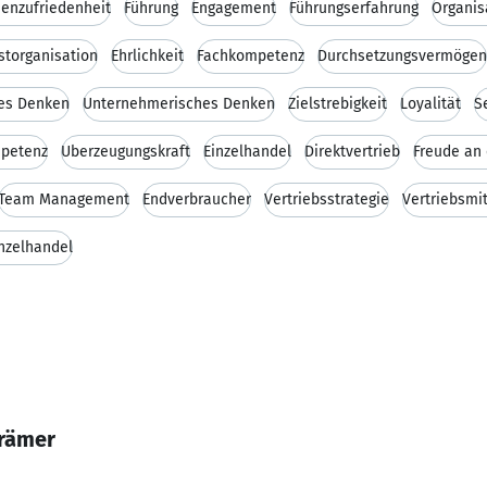
enzufriedenheit
Führung
Engagement
Führungserfahrung
Organis
storganisation
Ehrlichkeit
Fachkompetenz
Durchsetzungsvermögen
hes Denken
Unternehmerisches Denken
Zielstrebigkeit
Loyalität
S
petenz
Überzeugungskraft
Einzelhandel
Direktvertrieb
Freude an 
Team Management
Endverbraucher
Vertriebsstrategie
Vertriebsmit
nzelhandel
Krämer