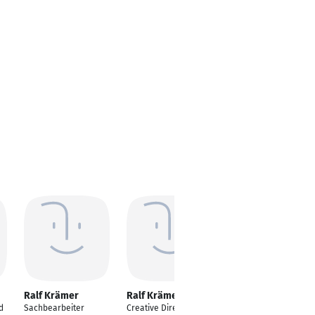
Ralf Krämer
Ralf Krämer
Ralf Krämer
d
Sachbearbeiter
Creative Director
IT-Systemtechniker/-