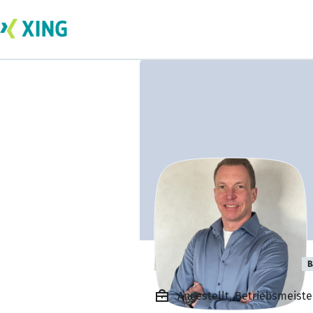
Ralf Rohwedder
B
Angestellt, Betriebsmeiste