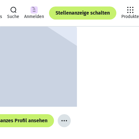
Stellenanzeige schalten
ts
Suche
Anmelden
Produkte
anzes Profil ansehen