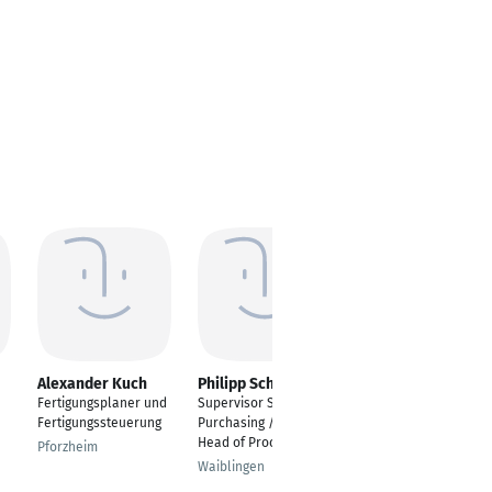
Alexander Kuch
Philipp Schiele
Sven Hüttlinger
Fertigungsplaner und
Supervisor Strategic
Einkaufssachbearbeit
Fertigungssteuerung
Purchasing / Deputy
er Rohstoffe
Head of Procurement
Pforzheim
Fürth
Waiblingen