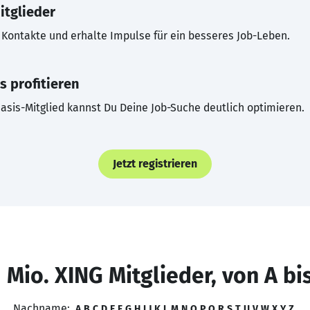
itglieder
Kontakte und erhalte Impulse für ein besseres Job-Leben.
s profitieren
asis-Mitglied kannst Du Deine Job-Suche deutlich optimieren.
Jetzt registrieren
 Mio. XING Mitglieder, von A bi
Nachname:
A
B
C
D
E
F
G
H
I
J
K
L
M
N
O
P
Q
R
S
T
U
V
W
X
Y
Z