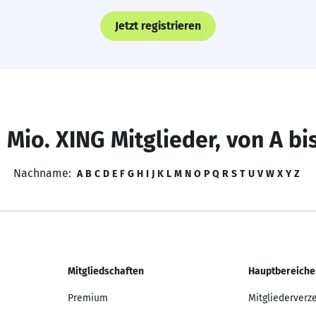
Jetzt registrieren
 Mio. XING Mitglieder, von A bi
Nachname:
A
B
C
D
E
F
G
H
I
J
K
L
M
N
O
P
Q
R
S
T
U
V
W
X
Y
Z
Mitgliedschaften
Hauptbereiche
Premium
Mitgliederverz