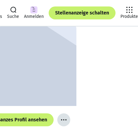
Stellenanzeige schalten
ts
Suche
Anmelden
Produkte
anzes Profil ansehen