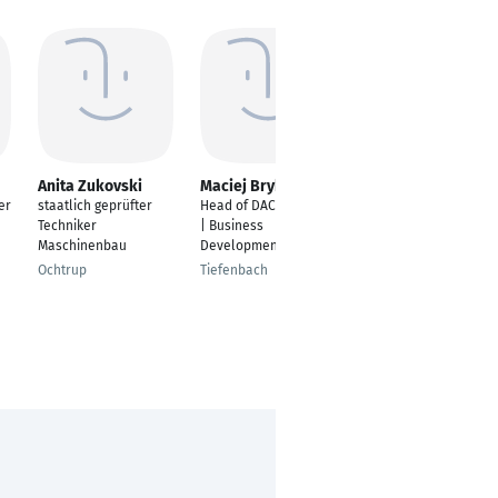
Anita Zukovski
Maciej Brykczynski
Florian Leinthaler
er
staatlich geprüfter
Head of DACH Market
Fahrzeugtechniker für
Techniker
| Business
Elektromobilität
Maschinenbau
Development
Scheyern
Ochtrup
Tiefenbach