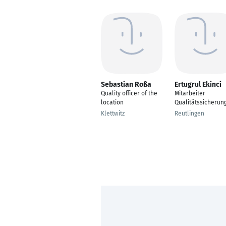
Sebastian Roßa
Ertugrul Ekinci
Quality officer of the
Mitarbeiter
location
Qualitätssicherun
Klettwitz
Reutlingen