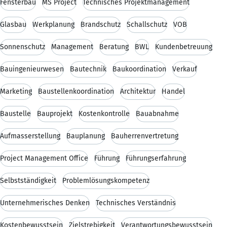
Fensterbau
MS Project
Technisches Projektmanagement
Glasbau
Werkplanung
Brandschutz
Schallschutz
VOB
Sonnenschutz
Management
Beratung
BWL
Kundenbetreuung
Bauingenieurwesen
Bautechnik
Baukoordination
Verkauf
Marketing
Baustellenkoordination
Architektur
Handel
Baustelle
Bauprojekt
Kostenkontrolle
Bauabnahme
Aufmasserstellung
Bauplanung
Bauherrenvertretung
Project Management Office
Führung
Führungserfahrung
Selbstständigkeit
Problemlösungskompetenz
Unternehmerisches Denken
Technisches Verständnis
Kostenbewusstsein
Zielstrebigkeit
Verantwortungsbewusstsein