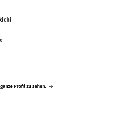
Richi
20
 ganze Profil zu sehen.