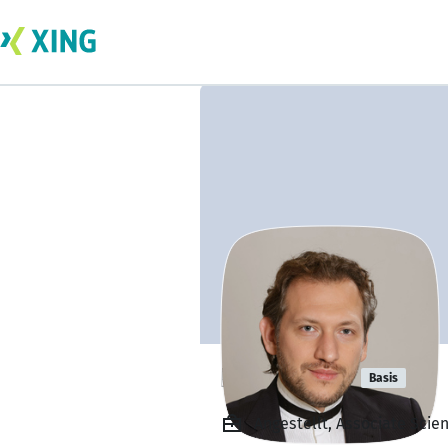
Rami Richi
Basis
Angestellt, Associate Scien