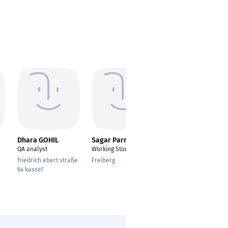
Dhara GOHIL
Sagar Parmar
Aida Martin
QA analyst
Working Student
Senior formulation
Technician
friedrich ebert straße
Freiberg
64 kassel
München