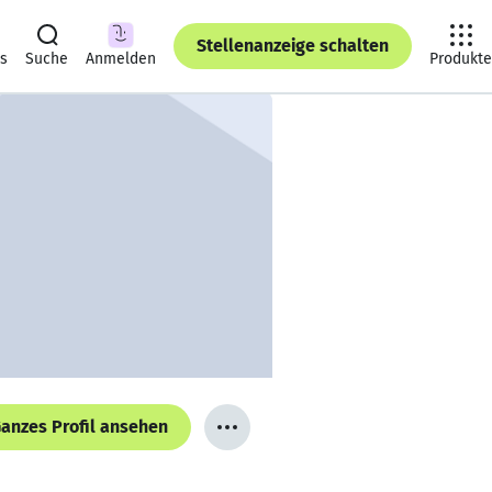
Stellenanzeige schalten
ts
Suche
Anmelden
Produkte
anzes Profil ansehen