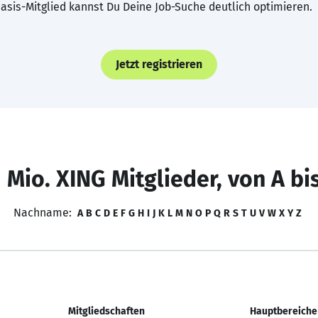
asis-Mitglied kannst Du Deine Job-Suche deutlich optimieren.
Jetzt registrieren
 Mio. XING Mitglieder, von A bi
Nachname:
A
B
C
D
E
F
G
H
I
J
K
L
M
N
O
P
Q
R
S
T
U
V
W
X
Y
Z
Mitgliedschaften
Hauptbereiche