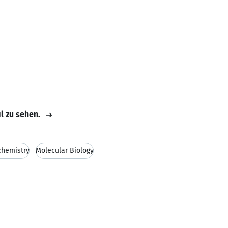
il zu sehen.
chemistry
Molecular Biology