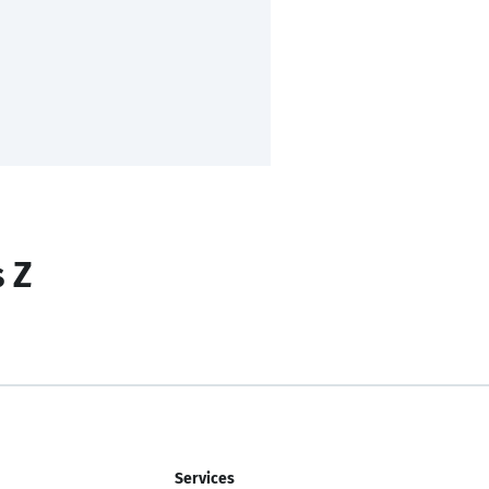
s Z
Services