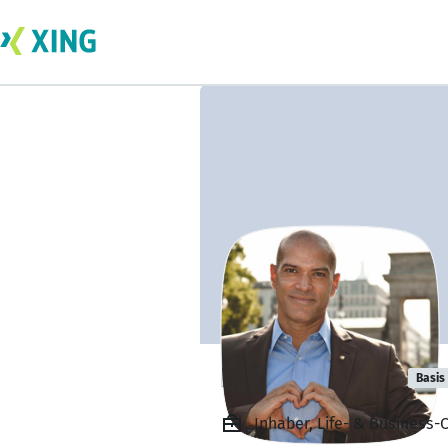
Ramin Raygan
Basis
Inhaber, Life- & Business