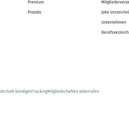
Premium
Mitgliederverz
ProJobs
Jobs Verzeichn
Unternehmen
Berufsverzeich
edschaft kündigen
Tracking
Mitgliedschaften widerrufen