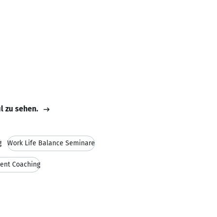
il zu sehen.
g
Work Life Balance Seminare
ent Coaching