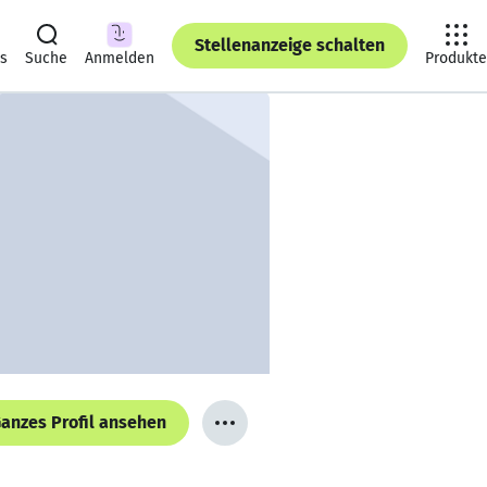
Stellenanzeige schalten
ts
Suche
Anmelden
Produkte
anzes Profil ansehen