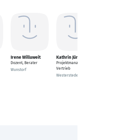
Irene Willuweit
Kathrin Jürgens
Anke Sundermeier
Dozent, Berater
Projektmanagerin und
Filialleitung
Vertrieb
Wunstorf
Essen
Westerstede