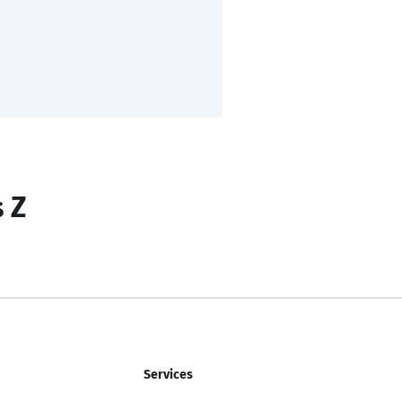
s Z
Services