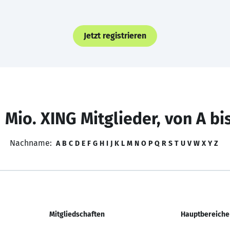
Jetzt registrieren
 Mio. XING Mitglieder, von A bi
Nachname:
A
B
C
D
E
F
G
H
I
J
K
L
M
N
O
P
Q
R
S
T
U
V
W
X
Y
Z
Mitgliedschaften
Hauptbereiche