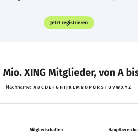
Jetzt registrieren
 Mio. XING Mitglieder, von A bi
Nachname:
A
B
C
D
E
F
G
H
I
J
K
L
M
N
O
P
Q
R
S
T
U
V
W
X
Y
Z
Mitgliedschaften
Hauptbereiche