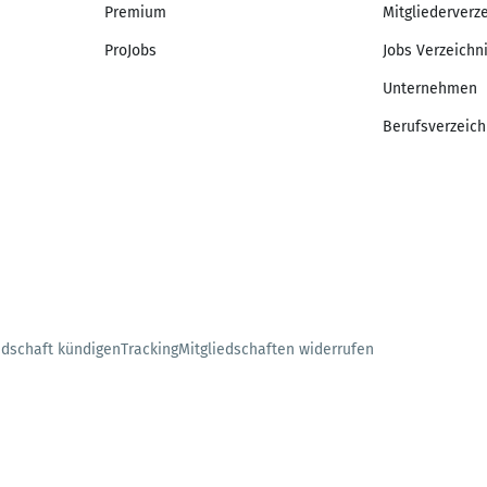
Premium
Mitgliederverz
ProJobs
Jobs Verzeichn
Unternehmen
Berufsverzeich
edschaft kündigen
Tracking
Mitgliedschaften widerrufen