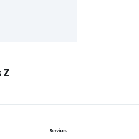
s Z
Services