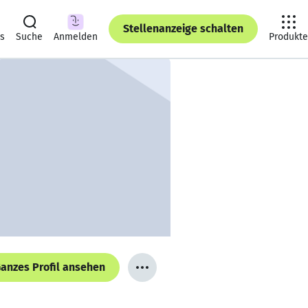
Stellenanzeige schalten
ts
Suche
Anmelden
Produkte
anzes Profil ansehen