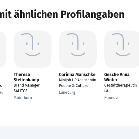
mit ähnlichen Profilangaben
Theresa
Corinna Manschke
Gesche Anna
Steltenkamp
Winter
Minijob HR Assistentin
Brand Manager
Gestalttherapeutin
s
People & Culture
SALITOS
i.A.
au
Lüneburg
Paderborn
Hannover