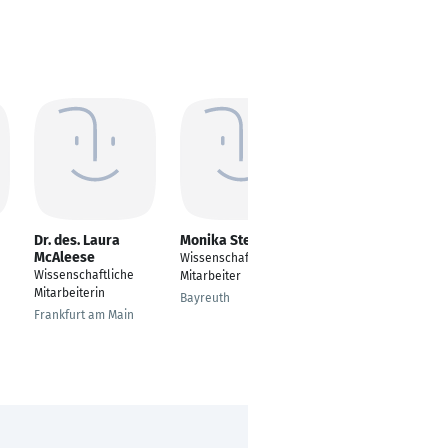
Dr. des. Laura
Monika Steiner
Marie Christine
McAleese
Müller
Wissenschaftlicher
Wissenschaftliche
Teamleitung Assistenz
Mitarbeiter
Mitarbeiterin
Arbeitsmedizin
Bayreuth
Frankfurt am Main
Bielefeld