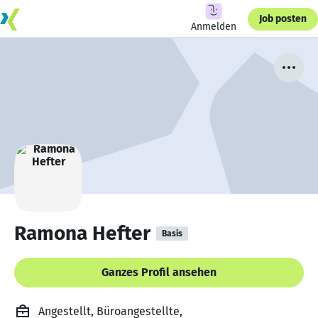
Job posten
Anmelden
Ramona Hefter
Basis
Ganzes Profil ansehen
Angestellt, Büroangestellte,