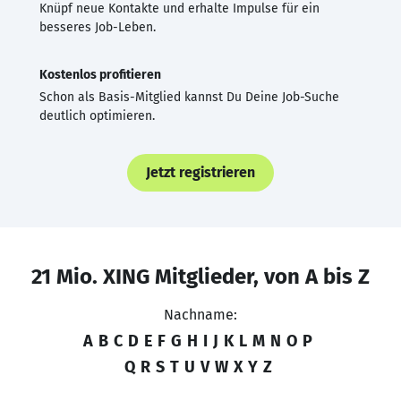
Knüpf neue Kontakte und erhalte Impulse für ein
besseres Job-Leben.
Kostenlos profitieren
Schon als Basis-Mitglied kannst Du Deine Job-Suche
deutlich optimieren.
Jetzt registrieren
21 Mio. XING Mitglieder, von A bis Z
Nachname:
A
B
C
D
E
F
G
H
I
J
K
L
M
N
O
P
Q
R
S
T
U
V
W
X
Y
Z