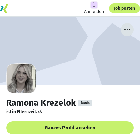
Job posten
Anmelden
Ramona Krezelok
Basis
ist in Elternzeit. 👶
Ganzes Profil ansehen