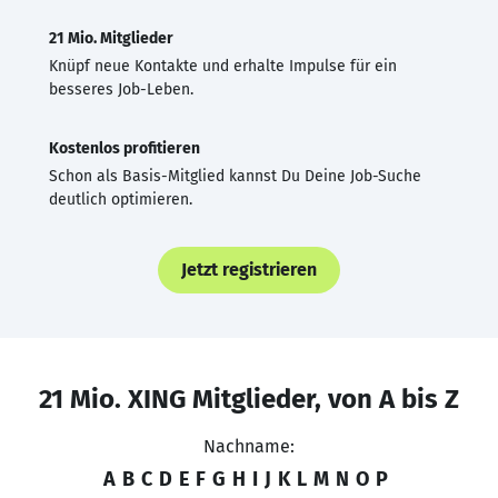
21 Mio. Mitglieder
Knüpf neue Kontakte und erhalte Impulse für ein
besseres Job-Leben.
Kostenlos profitieren
Schon als Basis-Mitglied kannst Du Deine Job-Suche
deutlich optimieren.
Jetzt registrieren
21 Mio. XING Mitglieder, von A bis Z
Nachname:
A
B
C
D
E
F
G
H
I
J
K
L
M
N
O
P