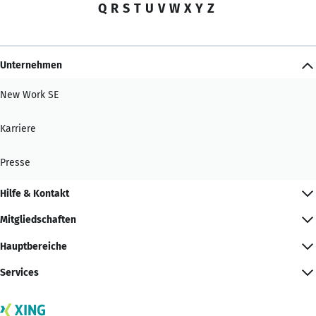
Q
R
S
T
U
V
W
X
Y
Z
Unternehmen
New Work SE
Karriere
Presse
Hilfe & Kontakt
Mitgliedschaften
Hauptbereiche
Services