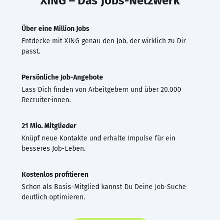
XING – Das Jobs-Netzwerk
Über eine Million Jobs
Entdecke mit XING genau den Job, der wirklich zu Dir
passt.
Persönliche Job-Angebote
Lass Dich finden von Arbeitgebern und über 20.000
Recruiter·innen.
21 Mio. Mitglieder
Knüpf neue Kontakte und erhalte Impulse für ein
besseres Job-Leben.
Kostenlos profitieren
Schon als Basis-Mitglied kannst Du Deine Job-Suche
deutlich optimieren.