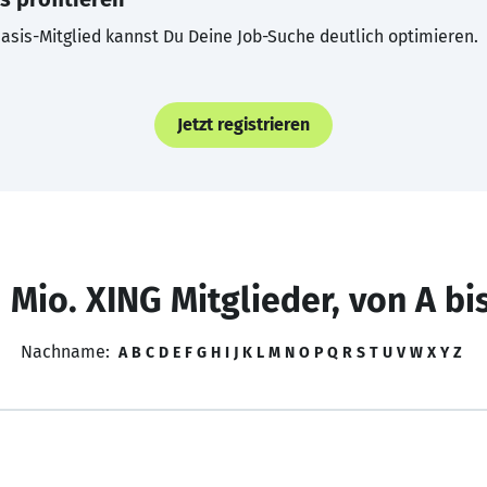
asis-Mitglied kannst Du Deine Job-Suche deutlich optimieren.
Jetzt registrieren
 Mio. XING Mitglieder, von A bi
Nachname:
A
B
C
D
E
F
G
H
I
J
K
L
M
N
O
P
Q
R
S
T
U
V
W
X
Y
Z