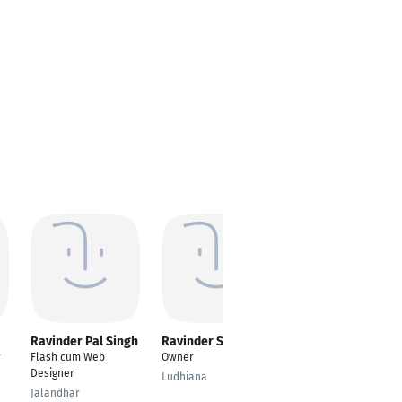
Ravinder Pal Singh
Ravinder Singh
Ravinder Singh
r
Flash cum Web
Owner
Lead Analyst
Designer
Ludhiana
New Delhi
Jalandhar