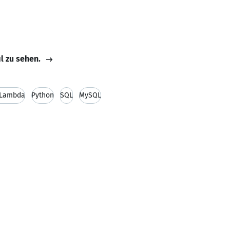
il zu sehen.
Lambda
Python
SQL
MySQL