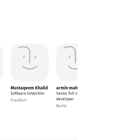
Mustaqeem Khalid
armin mahdiani
Uwe Fuchs
Software Entwickler
Senior full stack
Softwareentwickler
developer
Frankfurt
Hamburg
Berlin