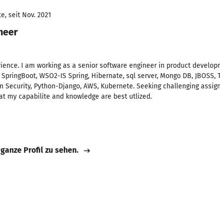
e, seit Nov. 2021
neer
erience. I am working as a senior software engineer in product develo
ee, SpringBoot, WSO2-IS Spring, Hibernate, sql server, Mongo DB, JBOSS,
on Security, Python-Django, AWS, Kubernete. Seeking challenging assig
t my capabilite and knowledge are best utlized.
 ganze Profil zu sehen.