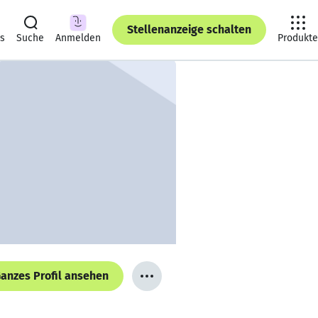
Stellenanzeige schalten
ts
Suche
Anmelden
Produkte
anzes Profil ansehen