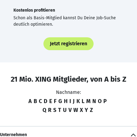
Kostenlos profitieren
Schon als Basis-Mitglied kannst Du Deine Job-Suche
deutlich optimieren.
Jetzt registrieren
21 Mio. XING Mitglieder, von A bis Z
Nachname:
A
B
C
D
E
F
G
H
I
J
K
L
M
N
O
P
Q
R
S
T
U
V
W
X
Y
Z
Unternehmen