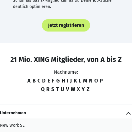
Schon als Basis-Mitglied kannst Du Deine Job-Suche
deutlich optimieren.
Jetzt registrieren
21 Mio. XING Mitglieder, von A bis Z
Nachname:
A
B
C
D
E
F
G
H
I
J
K
L
M
N
O
P
Q
R
S
T
U
V
W
X
Y
Z
Unternehmen
New Work SE