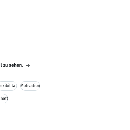
il zu sehen.
lexibilität
Motivation
chaft