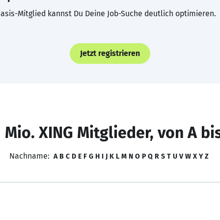
asis-Mitglied kannst Du Deine Job-Suche deutlich optimieren.
Jetzt registrieren
 Mio. XING Mitglieder, von A bi
Nachname:
A
B
C
D
E
F
G
H
I
J
K
L
M
N
O
P
Q
R
S
T
U
V
W
X
Y
Z