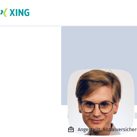
Rebecca Handke
Angestellt, Sozialversich