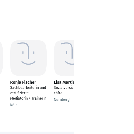
Ronja Fischer
Lisa Martini
Anna-Maria Löffler
Sachbearbeiterin und
Sozialversicherungsfa
Sozialversicherungsa
zertifizierte
chfrau
ngestellte
Mediatorin + Trainerin
Nürnberg
Leipzig
Köln