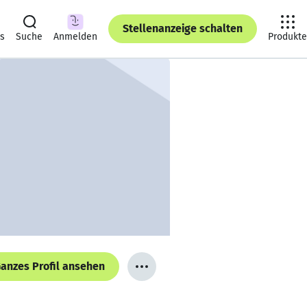
Stellenanzeige schalten
ts
Suche
Anmelden
Produkte
anzes Profil ansehen