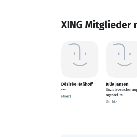
XING Mitglieder 
Désirée Haßhoff
Julia Jansen
---
Sozialversicherun
ngestellte
Moers
Görlitz