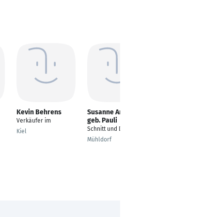
Kevin Behrens
Susanne Anderl
Tim Fischbeck
geb. Pauli
Verkäufer im
Verkäufer
Schnitt und Design
Kiel
Düsseldorf
Mühldorf