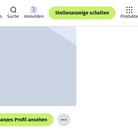
Stellenanzeige schalten
ts
Suche
Anmelden
Produkte
anzes Profil ansehen