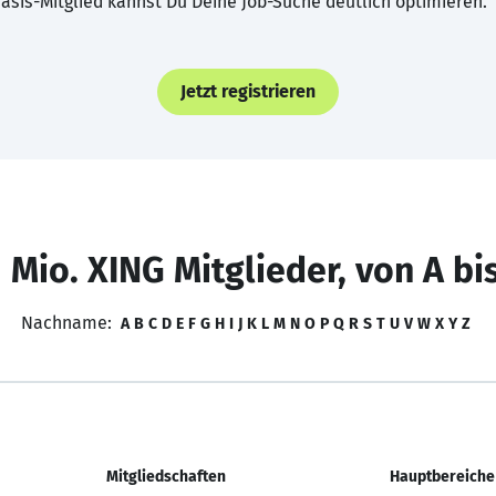
asis-Mitglied kannst Du Deine Job-Suche deutlich optimieren.
Jetzt registrieren
 Mio. XING Mitglieder, von A bi
Nachname:
A
B
C
D
E
F
G
H
I
J
K
L
M
N
O
P
Q
R
S
T
U
V
W
X
Y
Z
Mitgliedschaften
Hauptbereiche