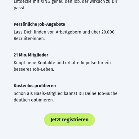
Entdecke mit XING genau den Job, der wirklich zu Dir
passt.
Persönliche Job-Angebote
Lass Dich finden von Arbeitgebern und über 20.000
Recruiter·innen.
21 Mio. Mitglieder
Knüpf neue Kontakte und erhalte Impulse für ein
besseres Job-Leben.
Kostenlos profitieren
Schon als Basis-Mitglied kannst Du Deine Job-Suche
deutlich optimieren.
Jetzt registrieren