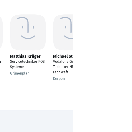
Matthias Krüger
Michael Stadie
Lucas Thorun
r
Servicetechniker POS
Vodafone GmbH,
Konstrukteur |
Systeme
Techniker NE2, LWL
Pharmaindustrie |
Fachkraft
Maschinen- und
Grünenplan
Anlagenbau
Kerpen
Freiburg im Breisgau