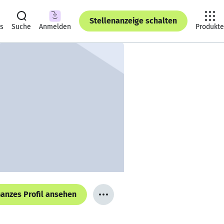
Stellenanzeige schalten
ts
Suche
Anmelden
Produkte
anzes Profil ansehen