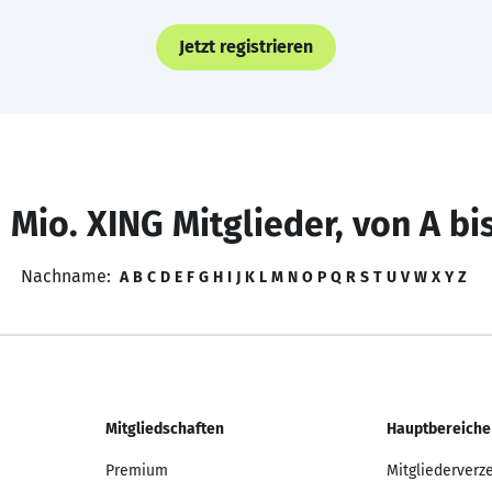
Jetzt registrieren
 Mio. XING Mitglieder, von A bi
Nachname:
A
B
C
D
E
F
G
H
I
J
K
L
M
N
O
P
Q
R
S
T
U
V
W
X
Y
Z
Mitgliedschaften
Hauptbereiche
Premium
Mitgliederverz