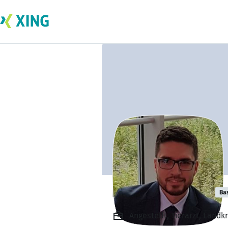
Refat Nasrallah
Ba
Angestellt, Tierarzt, Land