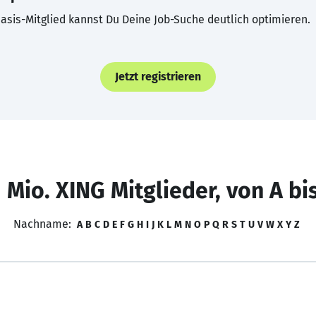
asis-Mitglied kannst Du Deine Job-Suche deutlich optimieren.
Jetzt registrieren
 Mio. XING Mitglieder, von A bi
Nachname:
A
B
C
D
E
F
G
H
I
J
K
L
M
N
O
P
Q
R
S
T
U
V
W
X
Y
Z