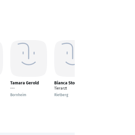
Tamara Gerold
Bianca Stock
Claudia Kühne
---
Tierarzt
Tierärztin
Bornheim
Rietberg
Ballenstedt