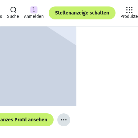
Stellenanzeige schalten
ts
Suche
Anmelden
Produkte
anzes Profil ansehen