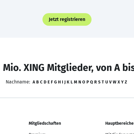
Jetzt registrieren
 Mio. XING Mitglieder, von A bi
Nachname:
A
B
C
D
E
F
G
H
I
J
K
L
M
N
O
P
Q
R
S
T
U
V
W
X
Y
Z
Mitgliedschaften
Hauptbereiche