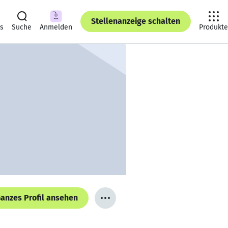
Stellenanzeige schalten
ts
Suche
Anmelden
Produkte
anzes Profil ansehen