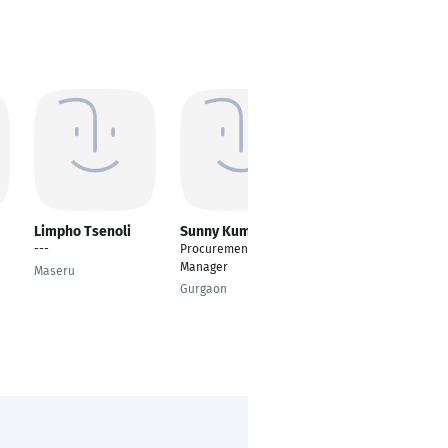
Limpho Tsenoli
Sunny Kumar
MUKESH
MAHBUBANI
---
Procurement
General Manager
Manager
Maseru
Ahmedabad
Gurgaon