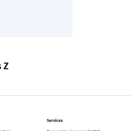
s Z
Services