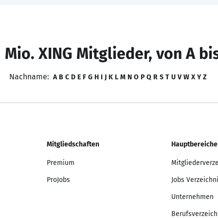
 Mio. XING Mitglieder, von A bi
Nachname:
A
B
C
D
E
F
G
H
I
J
K
L
M
N
O
P
Q
R
S
T
U
V
W
X
Y
Z
Mitgliedschaften
Hauptbereiche
Premium
Mitgliederverz
ProJobs
Jobs Verzeichn
Unternehmen
Berufsverzeich