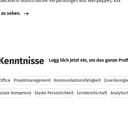
twicklerin (konstruktive Verpackungen aus Wellpappe), Xxx
e zu sehen.
Kenntnisse
Logg Dich jetzt ein, um das ganze Prof
Office
Projektmanagement
Kommunikationsfähigkeit
Zuverlässigke
oziale Kompetenz
Starke Persönlichkeit
Lernbereitschaft
Analytis