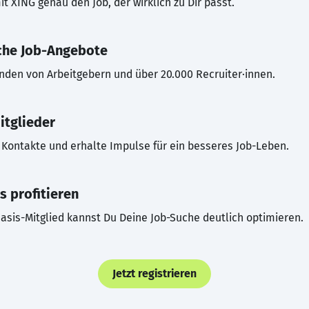
t XING genau den Job, der wirklich zu Dir passt.
che Job-Angebote
inden von Arbeitgebern und über 20.000 Recruiter·innen.
itglieder
Kontakte und erhalte Impulse für ein besseres Job-Leben.
s profitieren
asis-Mitglied kannst Du Deine Job-Suche deutlich optimieren.
Jetzt registrieren