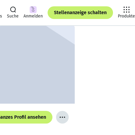
Stellenanzeige schalten
ts
Suche
Anmelden
Produkte
anzes Profil ansehen