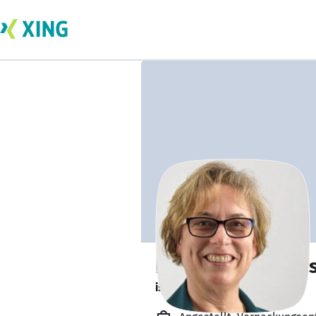
Regina Scharnows
ist offen für Projekte. 🔎