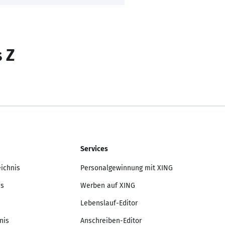
s Z
Services
eichnis
Personalgewinnung mit XING
is
Werben auf XING
Lebenslauf-Editor
nis
Anschreiben-Editor