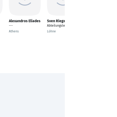
Alexandros Eliades
Sven Rieger
Ralf Both
---
Abteilungsleiter
Bereichsleiter
Entwicklung und
Athens
Löhne
Technik
Achern