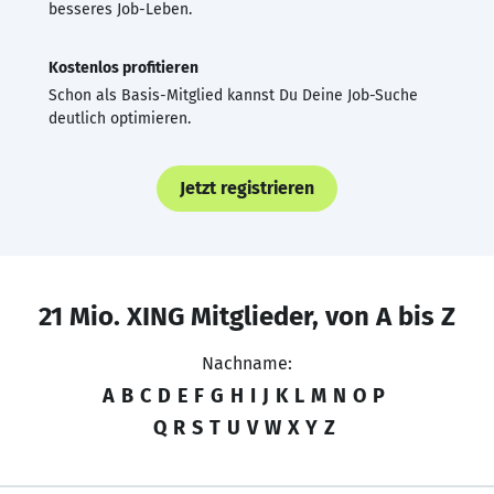
besseres Job-Leben.
Kostenlos profitieren
Schon als Basis-Mitglied kannst Du Deine Job-Suche
deutlich optimieren.
Jetzt registrieren
21 Mio. XING Mitglieder, von A bis Z
Nachname:
A
B
C
D
E
F
G
H
I
J
K
L
M
N
O
P
Q
R
S
T
U
V
W
X
Y
Z